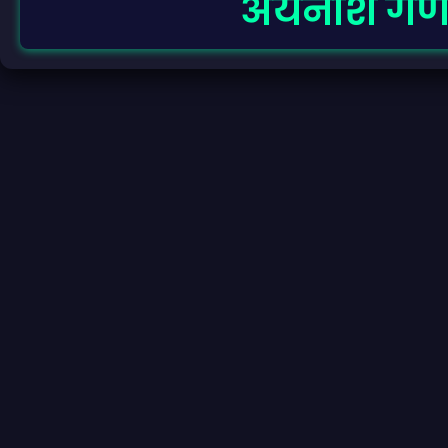
अयनांश गणन